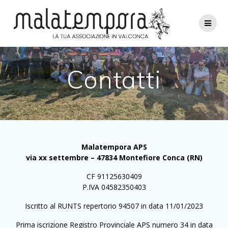
Salta
al
contenuto
Contatti
Malatempora APS
via xx settembre – 47834 Montefiore Conca (RN)
CF 91125630409
P.IVA 04582350403
Iscritto al RUNTS repertorio 94507 in data 11/01/2023
Prima iscrizione Registro Provinciale APS numero 34 in data