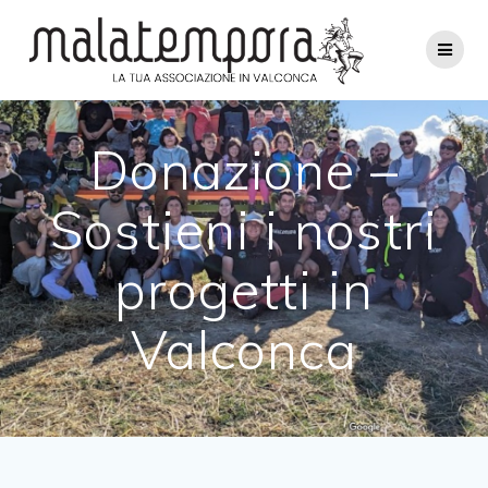
Salta
al
contenuto
Donazione –
Sostieni i nostri
progetti in
Valconca