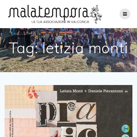
Salta
al
contenuto
Tag:
letizia monti