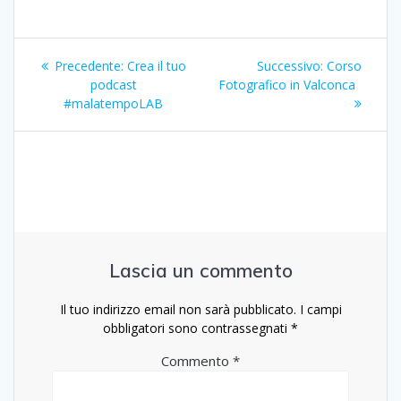
Navigazione
Articolo
Articolo
Precedente:
Crea il tuo
Successivo:
Corso
articoli
precedente:
successivo:
podcast
Fotografico in Valconca
#malatempoLAB
Lascia un commento
Il tuo indirizzo email non sarà pubblicato.
I campi
obbligatori sono contrassegnati
*
Commento
*