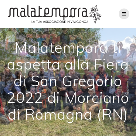
Salta
al
contenuto
Malatempora ti
aspetta alla Fiera
di San Gregorio
2022 di Morciano
di Romagna (RN)