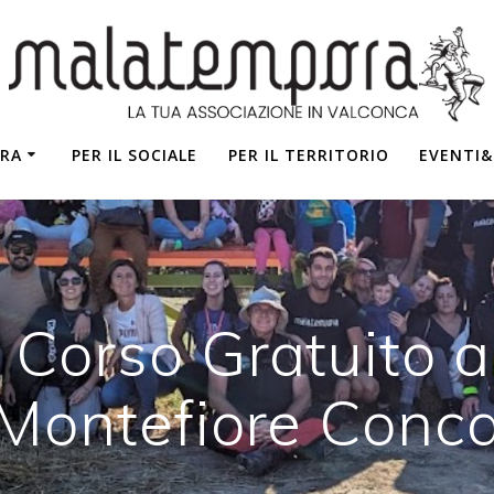
RA
PER IL SOCIALE
PER IL TERRITORIO
EVENTI
 Corso Gratuito al
Montefiore Conc