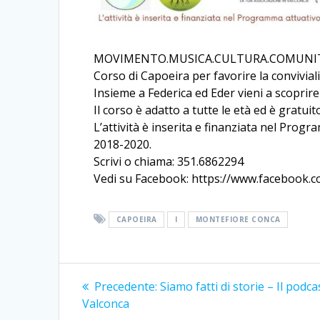
MOVIMENTO.MUSICA.CULTURA.COMUNI
Corso di Capoeira per favorire la conviviali
Insieme a Federica ed Eder vieni a scoprire
Il corso è adatto a tutte le età ed è gratui
L’attività è inserita e finanziata nel Prog
2018-2020.
Scrivi o chiama: 351.6862294
Vedi su Facebook: https://www.facebook
CAPOEIRA
I
MONTEFIORE CONCA
Navigazione
Articolo
Precedente:
Siamo fatti di storie – Il podca
precedente:
articoli
Valconca