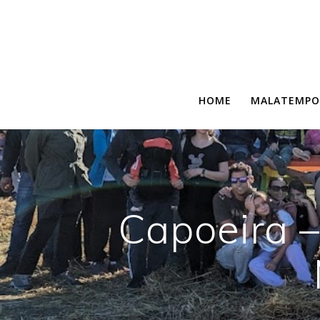
Salta
al
contenuto
HOME
MALATEMPO
Capoeira –