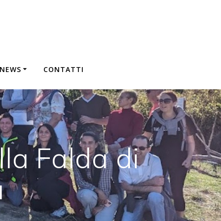
&NEWS
CONTATTI
la Falda di
a