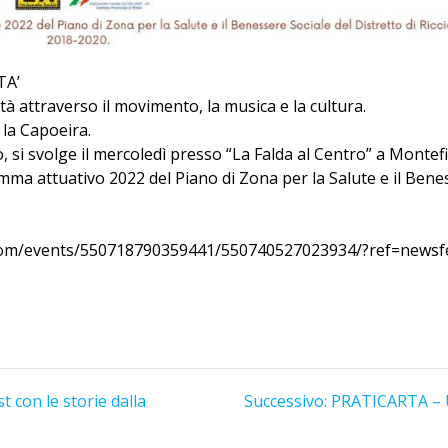
TA’
tà attraverso il movimento, la musica e la cultura.
 la Capoeira.
to, si svolge il mercoledì presso “La Falda al Centro” a Monte
ramma attuativo 2022 del Piano di Zona per la Salute e il Benes
.com/events/550718790359441/550740527023934/?ref=newsf
Articolo
st con le storie dalla
Successivo:
PRATICARTA – 
successivo: