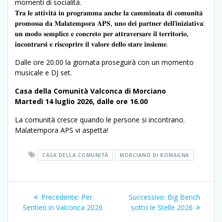
momenti di socialità.
𝐓𝐫𝐚 𝐥𝐞 𝐚𝐭𝐭𝐢𝐯𝐢𝐭𝐚̀ 𝐢𝐧 𝐩𝐫𝐨𝐠𝐫𝐚𝐦𝐦𝐚 𝐚𝐧𝐜𝐡𝐞 𝐥𝐚 𝐜𝐚𝐦𝐦𝐢𝐧𝐚𝐭𝐚 𝐝𝐢 𝐜𝐨𝐦𝐮𝐧𝐢𝐭𝐚̀
𝐩𝐫𝐨𝐦𝐨𝐬𝐬𝐚 𝐝𝐚 𝐌𝐚𝐥𝐚𝐭𝐞𝐦𝐩𝐨𝐫𝐚 𝐀𝐏𝐒, 𝐮𝐧𝐨 𝐝𝐞𝐢 𝐩𝐚𝐫𝐭𝐧𝐞𝐫 𝐝𝐞𝐥𝐥’𝐢𝐧𝐢𝐳𝐢𝐚𝐭𝐢𝐯𝐚:
𝐮𝐧 𝐦𝐨𝐝𝐨 𝐬𝐞𝐦𝐩𝐥𝐢𝐜𝐞 𝐞 𝐜𝐨𝐧𝐜𝐫𝐞𝐭𝐨 𝐩𝐞𝐫 𝐚𝐭𝐭𝐫𝐚𝐯𝐞𝐫𝐬𝐚𝐫𝐞 𝐢𝐥 𝐭𝐞𝐫𝐫𝐢𝐭𝐨𝐫𝐢𝐨,
𝐢𝐧𝐜𝐨𝐧𝐭𝐫𝐚𝐫𝐬𝐢 𝐞 𝐫𝐢𝐬𝐜𝐨𝐩𝐫𝐢𝐫𝐞 𝐢𝐥 𝐯𝐚𝐥𝐨𝐫𝐞 𝐝𝐞𝐥𝐥𝐨 𝐬𝐭𝐚𝐫𝐞 𝐢𝐧𝐬𝐢𝐞𝐦𝐞.
Dalle ore 20.00 la giornata proseguirà con un momento
musicale e DJ set.
Casa della Comunità Valconca di Morciano
Martedì 14 luglio 2026, dalle ore 16.00
La comunità cresce quando le persone si incontrano.
Malatempora APS vi aspetta!
CASA DELLA COMUNITÀ
MORCIANO DI ROMAGNA
Navigazione
Articolo
Articolo
Precedente:
Per
Successivo:
Big Bench
articoli
precedente:
successivo:
Sentieri in Valconca 2026
sotto le Stelle 2026