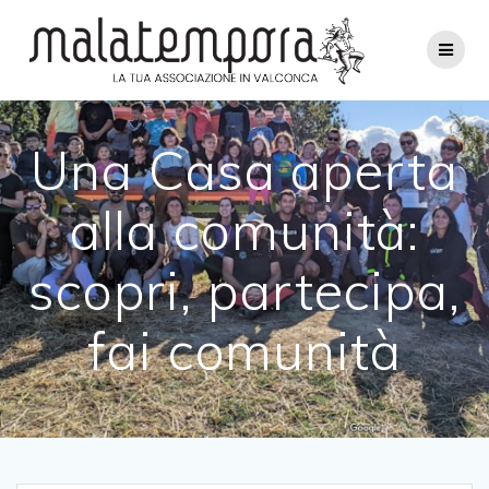
Salta
al
contenuto
Una Casa aperta
alla comunità:
scopri, partecipa,
fai comunità