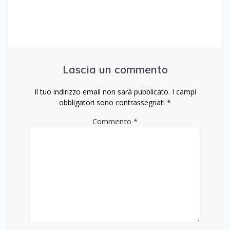
Lascia un commento
Il tuo indirizzo email non sarà pubblicato.
I campi
obbligatori sono contrassegnati
*
Commento
*