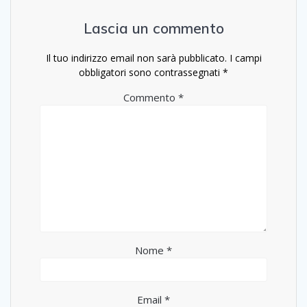
Lascia un commento
Il tuo indirizzo email non sarà pubblicato.
I campi
obbligatori sono contrassegnati
*
Commento
*
Nome
*
Email
*