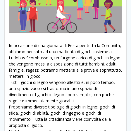
In occasione di una giornata di Festa per tutta la Comunità,
abbiamo pensato ad una mattinata di giochi insieme al
Ludobus Scombussolo, un furgone carico di giochi in legno
che vengono messi a disposizione di tutti: bambini, adulti,
famiglie, ragazzi potranno mettersi alla prova e soprattutto,
mettersi in gioco.
Tutti i giochi di legno vengono allestiti e, in poco tempo,
uno spazio vuoto si trasforma in uno spazio di
divertimento. I giochi in legno sono semplici, con poche
regole e immediatamente giocabili.
Proponiamo diverse tipologie di giochi in legno: giochi di
sfida, giochi di abilità, giochi d’ingegno e giochi di
movimento. Tutta la cittadinanza viene coinvolta dalla
proposta di gioco.