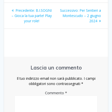
Navigazione
Articolo
Articolo
Precedente:
B.I.SOGNI
Successivo:
Per Sentieri a
articoli
precedente:
successivo:
– Gioca la tua parte! Play
Montescudo – 2 giugno
your role!
2024
Lascia un commento
Il tuo indirizzo email non sarà pubblicato.
I campi
obbligatori sono contrassegnati
*
Commento
*