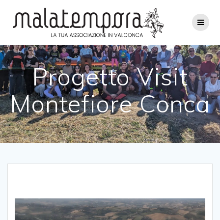
Salta
al
contenuto
Progetto Visit
Montefiore Conca